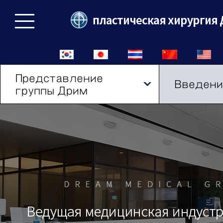
Представление
Введени
группы Дрим