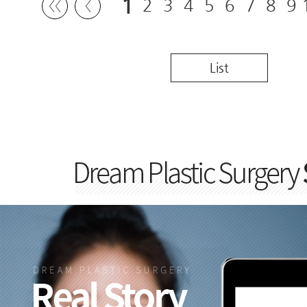
1
2
3
4
5
6
7
8
9
〈〈
〈
List