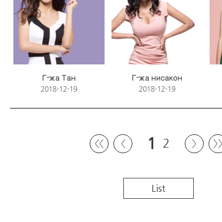
Г-жа Тан
Г-жа нисакон
2018-12-19
2018-12-19
1
2
〈〈
〈
〉
〉
List