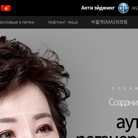
воловые клетки
лифтинг лица
비절개SMAS리프팅