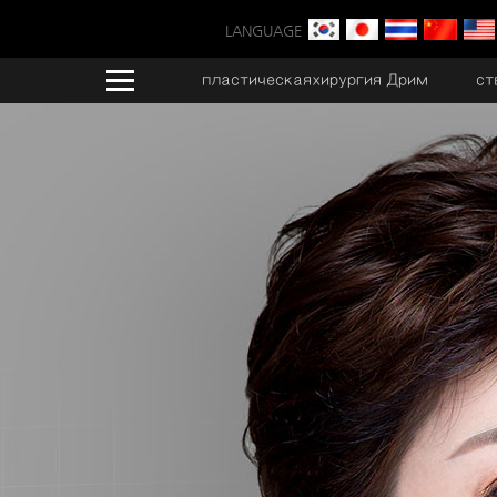
LANGUAGE
пластическаяхирургия Дрим
ст